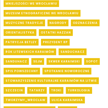
MNIEJSZOŚCI WE WROCŁAWIU
MUZEUM ETNOGRAFICZNE WE WROCŁAWIU
MUZYCZNE TRADYCJE
NAGRODY
ODZNACZENIA
ORIENTALISTYKA
OSTATNI HAZZAN
PATRYCJA BETLEY
PREZYDENT RP
ROK LITEWSKICH KARAIMÓW
SANDUCHACZ
SANDUHACZ
SEJM
SKWER KARAIMSKI
SOPOT
SPIS POWSZECHNY
SPOTKANIE NOWOROCZNE
STOWARZYSZENIE KULTURALNE KARAIMÓW NA LITWIE
SZCZECIN
TATARZY
TROKI
TURKOLOGIA
TWORZYMY_WROCŁAW
ULICA KARAIMSKA