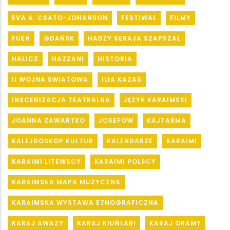
EVA A. CSATO-JOHANSON
FESTIWAL
FILMY
FUEN
GDAŃSK
HADŻY SERAJA SZAPSZAŁ
HALICZ
HAZZANI
HISTORIA
II WOJNA ŚWIATOWA
ILIA KAZAS
INSCENIZACJA TEATRALNA
JĘZYK KARAIMSKI
JOANNA ZAWARTKO
JOSEFOW
KAJTARMA
KALEJDOSKOP KULTUR
KALENDARZE
KARAIMI
KARAIMI LITEWSCY
KARAIMI POLSCY
KARAIMSKA MAPA MUZYCZNA
KARAIMSKA WYSTAWA ETNOGRAFICZNA
KARAJ AWAZY
KARAJ KIUŃLARI
KARAJ ORAMY