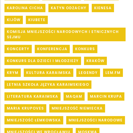
KAROLINA CICHA
KATYN ODŻACHY
KIENESA
KIJÓW
KIUBETE
KOMISJA MNIEJSZOŚCI NARODOWYCH I ETNICZNYCH
SEJMU
KONCERTY
KONFERENCJA
KONKURS
KONKURS DLA DZIECI I MŁODZIEŻY
KRAKÓW
KRYM
KULTURA KARAIMSKA
LEGENDY
LEM.FM
LETNIA SZKOŁA JĘZYKA KARAIMSKIEGO
LITERATURA KARAIMSKA
MAQAM
MARCIN KRUPA
MARIA KRUPOVES
MNIEJSZOŚĆ NIEMIECKA
MNIEJSZOŚĆ ŁEMKOWSKA
MNIEJSZOŚCI NARODOWE
MNIEJSZOŚCI WE WROCŁAWIU
MOSKWA