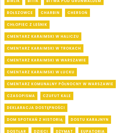
BIRLIK
BITIK
BITWA POD GRUNWALDEM
BOŁSZOWCE
CHARBIN
CHERSOŃ
CHŁOPIEC Z LEŚNIK
CMENTARZ KARAIMSKI W HALICZU
CMENTARZ KARAIMSKI W TROKACH
CMENTARZ KARAIMSKI W WARSZAWIE
CMENTARZ KARAIMSKI W ŁUCKU
CMENTARZ KOMUNALNY PÓŁNOCNY W WARSZAWIE
CZASOPISMA
CZUFUT KALE
DEKLARACJA DOSTĘPNOŚCI
DOM SPOTKAŃ Z HISTORIĄ
DOSTU KARAJNYN
DOSTŁAR
DZIECI
DŻYMAT
EUPATORIA