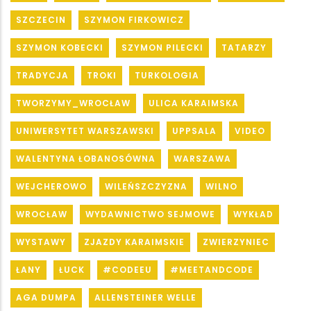
SZCZECIN
SZYMON FIRKOWICZ
SZYMON KOBECKI
SZYMON PILECKI
TATARZY
TRADYCJA
TROKI
TURKOLOGIA
TWORZYMY_WROCŁAW
ULICA KARAIMSKA
UNIWERSYTET WARSZAWSKI
UPPSALA
VIDEO
WALENTYNA ŁOBANOSÓWNA
WARSZAWA
WEJCHEROWO
WILEŃSZCZYZNA
WILNO
WROCŁAW
WYDAWNICTWO SEJMOWE
WYKŁAD
WYSTAWY
ZJAZDY KARAIMSKIE
ZWIERZYNIEC
ŁANY
ŁUCK
#CODEEU
#MEETANDCODE
AGA DUMPA
ALLENSTEINER WELLE