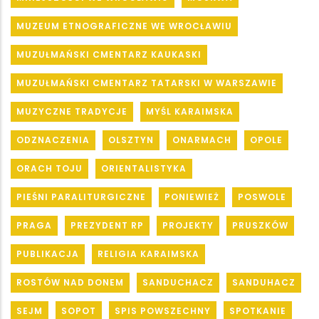
MUZEUM ETNOGRAFICZNE WE WROCŁAWIU
MUZUŁMAŃSKI CMENTARZ KAUKASKI
MUZUŁMAŃSKI CMENTARZ TATARSKI W WARSZAWIE
MUZYCZNE TRADYCJE
MYŚL KARAIMSKA
ODZNACZENIA
OLSZTYN
ONARMACH
OPOLE
ORACH TOJU
ORIENTALISTYKA
PIEŚNI PARALITURGICZNE
PONIEWIEŻ
POSWOLE
PRAGA
PREZYDENT RP
PROJEKTY
PRUSZKÓW
PUBLIKACJA
RELIGIA KARAIMSKA
ROSTÓW NAD DONEM
SANDUCHACZ
SANDUHACZ
SEJM
SOPOT
SPIS POWSZECHNY
SPOTKANIE