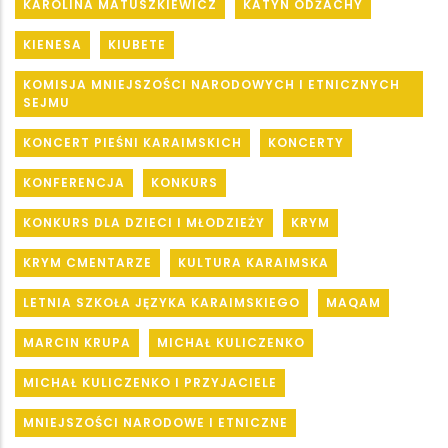
KAROLINA MATUSZKIEWICZ
KATYN ODŻACHY
KIENESA
KIUBETE
KOMISJA MNIEJSZOŚCI NARODOWYCH I ETNICZNYCH
SEJMU
KONCERT PIEŚNI KARAIMSKICH
KONCERTY
KONFERENCJA
KONKURS
KONKURS DLA DZIECI I MŁODZIEŻY
KRYM
KRYM CMENTARZE
KULTURA KARAIMSKA
LETNIA SZKOŁA JĘZYKA KARAIMSKIEGO
MAQAM
MARCIN KRUPA
MICHAŁ KULICZENKO
MICHAŁ KULICZENKO I PRZYJACIELE
MNIEJSZOŚCI NARODOWE I ETNICZNE