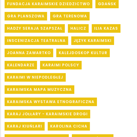
FUNDACJA KARAIMSKIE DZIEDZICTWO
GDAŃSK
GRA PLANSZOWA
GRA TERENOWA
HADŻY SERAJA SZAPSZAŁ
HALICZ
ILIA KAZAS
INSCENIZACJA TEATRALNA
JĘZYK KARAIMSKI
JOANNA ZAWARTKO
KALEJDOSKOP KULTUR
KALENDARZE
KARAIMI POLSCY
KARAIMI W NIEPODLEGŁEJ
KARAIMSKA MAPA MUZYCZNA
KARAIMSKA WYSTAWA ETNOGRAFICZNA
KARAJ JOŁŁARY - KARAIMSKIE DROGI
KARAJ KIUŃLARI
KAROLINA CICHA