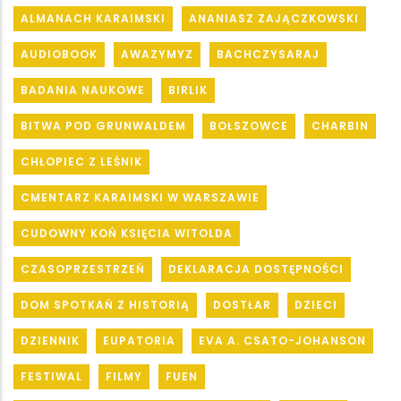
ALMANACH KARAIMSKI
ANANIASZ ZAJĄCZKOWSKI
AUDIOBOOK
AWAZYMYZ
BACHCZYSARAJ
BADANIA NAUKOWE
BIRLIK
BITWA POD GRUNWALDEM
BOŁSZOWCE
CHARBIN
CHŁOPIEC Z LEŚNIK
CMENTARZ KARAIMSKI W WARSZAWIE
CUDOWNY KOŃ KSIĘCIA WITOLDA
CZASOPRZESTRZEŃ
DEKLARACJA DOSTĘPNOŚCI
DOM SPOTKAŃ Z HISTORIĄ
DOSTŁAR
DZIECI
DZIENNIK
EUPATORIA
EVA A. CSATO-JOHANSON
FESTIWAL
FILMY
FUEN